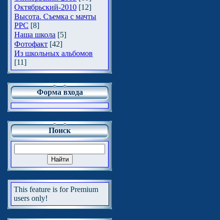
Октябрьский-2010
[12]
Высота. Съемка с мачты
РРС
[8]
Наша школа
[5]
Фотофакт
[42]
Из школьных альбомов
[11]
Форма входа
Поиск
This feature is for Premium
users only!