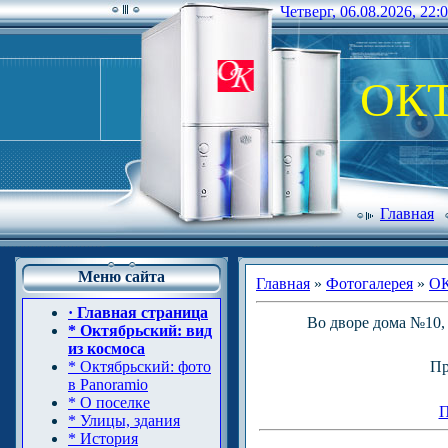
Четверг, 06.08.2026, 22:
ОК
Главная
Меню сайта
Главная
»
Фотогалерея
»
О
· Главная страница
Во дворе дома №10, 
* Октябрьский: вид
из космоса
* Октябрьский: фото
Пр
в Panoramio
* О поселке
П
* Улицы, здания
* История