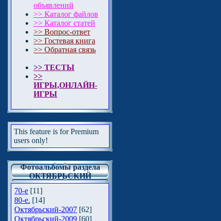
объявлений
>> Каталог файлов
>> Каталог статей
>> Вопрос-ответ
>> Гостевая книга
>> Обратная связь
>> ТЕСТЫ
>>
ИГРЫ,ОНЛАЙН-
ИГРЫ
This feature is for Premium
users only!
Фотоальбомы раздела
ОКТЯБРЬСКИЙ
70-е
[11]
80-e.
[14]
Октябрьский-2007
[62]
Октябрьский-2009
[60]