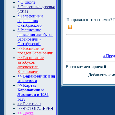
* О школе
* Спасенные деревья
(2011)
* Телефонный
Понравился этот снимок? 
справочник
Октябрьского
* Расписание
движения автобусов
Барановичи -
Октябрьский
>> Расписание
поездов Барановичи
« Пре
>> Расписание
автобусов
Всего комментариев
:
0
автовокзала
Барановичи
Добавлять ком
>> Барановичи: вид
из космоса
>> Карта:
Барановичи и
Ляховичи в 1932
году
>> Р е г и о н
>> ФОТОГАЛЕРЕЯ
>> Доска