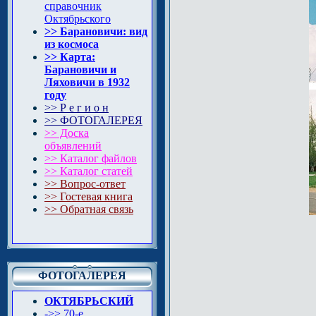
справочник
Октябрьского
>> Барановичи: вид
из космоса
>> Карта:
Барановичи и
Ляховичи в 1932
году
>> Р е г и о н
>> ФОТОГАЛЕРЕЯ
>> Доска
объявлений
>> Каталог файлов
>> Каталог статей
>> Вопрос-ответ
>> Гостевая книга
>> Обратная связь
ФОТОГАЛЕРЕЯ
ОКТЯБРЬСКИЙ
->> 70-e