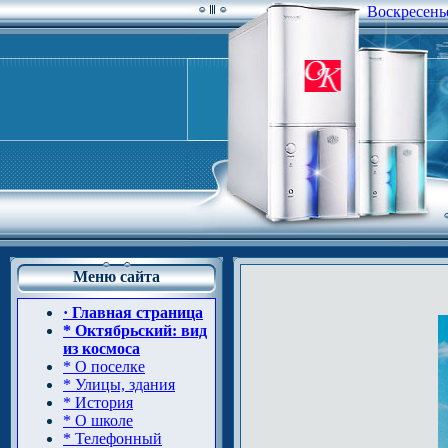
Воскресенье
Меню сайта
· Главная страница
* Октябрьский: вид
из космоса
* О поселке
* Улицы, здания
* История
* О школе
* Телефонный