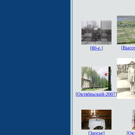
[
Высот
[
80-e.
]
[
Октябрьский-2007
]
[
Заосье
]
[
Ок