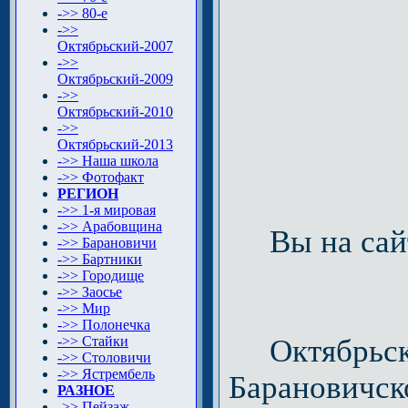
->> 80-e
->>
Октябрьский-2007
->>
Октябрьский-2009
->>
Октябрьский-2010
->>
Октябрьский-2013
->> Наша школа
->> Фотофакт
РЕГИОН
->> 1-я мировая
->> Арабовщина
Вы на сай
->> Барановичи
->> Бартники
->> Городище
->> Заосье
->> Мир
->> Полонечка
->> Стайки
Октябрьский
->> Столовичи
->> Ястрембель
Барановичск
РАЗНОЕ
->> Пейзаж