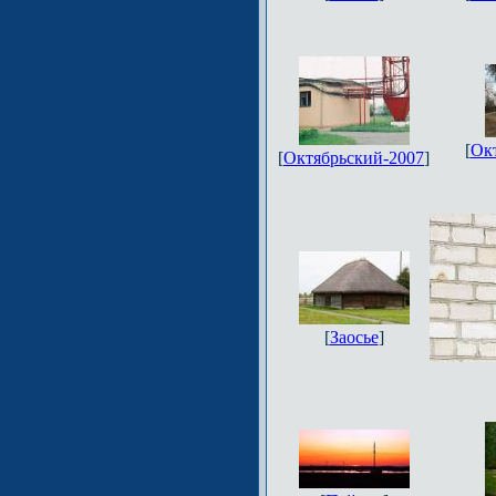
[
Ок
[
Октябрьский-2007
]
[
Заосье
]