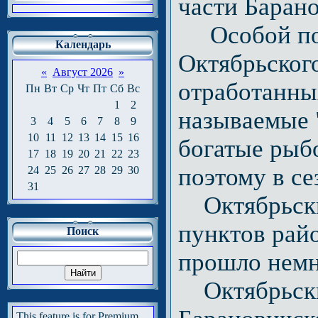
части Барано
Особой поп
Календарь
Октябрьског
«
Август 2026
»
отработанны
Пн
Вт
Ср
Чт
Пт
Сб
Вс
1
2
называемые 
3
4
5
6
7
8
9
10
11
12
13
14
15
16
богатые рыб
17
18
19
20
21
22
23
поэтому в се
24
25
26
27
28
29
30
31
Октябрьски
пунктов райо
Поиск
прошло немн
Октябрьски
This feature is for Premium