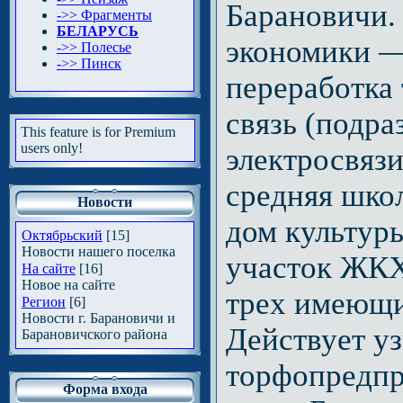
Барановичи.
->> Фрагменты
БЕЛАРУСЬ
экономики —
->> Полесье
->> Пинск
переработка
связь (подр
This feature is for Premium
users only!
электросвяз
средняя шко
Новости
дом культуры
Октябрьский
[15]
Новости нашего поселка
участок ЖКХ
На сайте
[16]
Новое на сайте
трех имеющи
Регион
[6]
Новости г. Барановичи и
Действует у
Барановичского района
торфопредпр
Форма входа