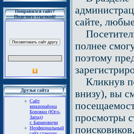
администрац
Понравился сайт?
Поделись ссылкой!
сайте, любы
Посетители,
полнее смогу
поэтому пре
зарегистриро
Кликнув по 
Друзья сайта
внизу), вы 
Сайт
посещаемости
микрорайона
Боровки (Юго-
просмотры ст
Запад)
г. Барановичи
поисковиков
Неофициальный
сайт станции