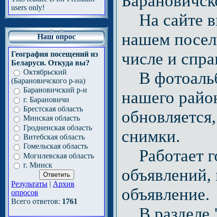
Барановичск
users only!
На сайте вы
нашем поселк
Наш опрос
числе и спр
География посещений из
Беларуси. Откуда вы?
Октябрьский
В фотоальбо
(Барановичского р-на)
Барановичский р-н
нашего район
г. Барановичи
Брестская область
обновляется,
Минская область
Гродненская область
снимки.
Витебская область
Гомельская область
Работает го
Могилевская область
г. Минск
объявлений, 
Результаты
|
Архив
объявление.
опросов
Всего ответов:
1761
В разделе "