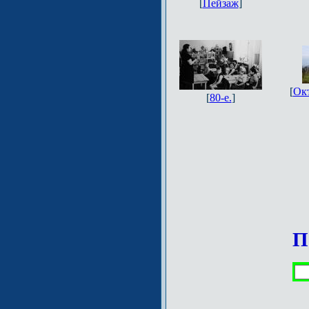
[
Пейзаж
]
[
Ок
[
80-e.
]
П