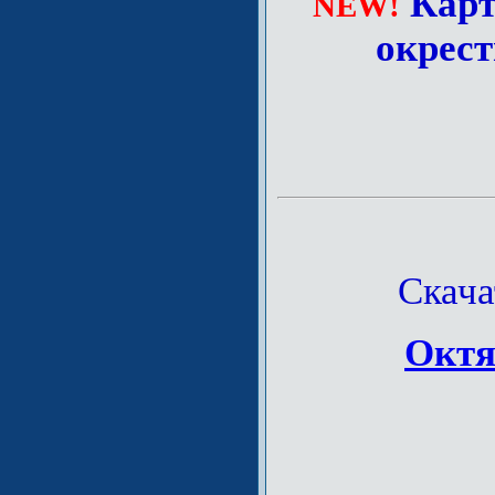
Карт
NEW!
окрест
Скача
Октя